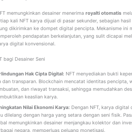
, NFT memungkinkan desainer menerima
royalti otomatis
mela
tiap kali NFT karya dijual di pasar sekunder, sebagian hasil
ung dikirimkan ke dompet digital pencipta. Mekanisme ini
mperoleh pendapatan berkelanjutan, yang sulit dicapai mel
rya digital konvensional.
 bagi Desainer Seni
rlindungan Hak Cipta Digital:
NFT menyediakan bukti kepem
h dan transparan. Blockchain mencatat identitas pencipta, 
mbuatan, dan riwayat transaksi, sehingga memudahkan des
mbuktikan keaslian karya.
ningkatan Nilai Ekonomi Karya:
Dengan NFT, karya digital d
au dilelang dengan harga yang setara dengan seni fisik. Pa
obal memungkinkan desainer menjangkau kolektor dan inves
rbagai negara, memperluas peluang monetisasi.