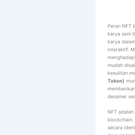
Peran NFT b
karya seni t
karya dalam 
interaktif. 
menghadapi 
mudah disali
kesulitan m
Token)
munc
memberikan
desainer sen
NFT adalah s
blockchain.
secara iden