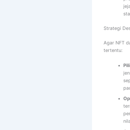
je
st
Strategi D
Agar NFT da
tertentu:
Pi
jen
se
pad
Op
te
pe
nil