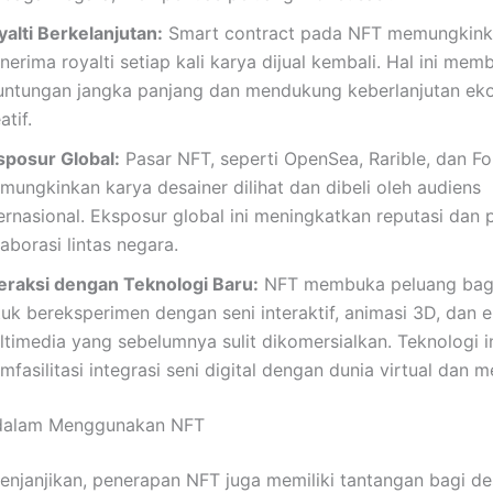
yalti Berkelanjutan:
Smart contract pada NFT memungkink
erima royalti setiap kali karya dijual kembali. Hal ini mem
untungan jangka panjang dan mendukung keberlanjutan ek
atif.
sposur Global:
Pasar NFT, seperti OpenSea, Rarible, dan Fo
mungkinkan karya desainer dilihat dan dibeli oleh audiens
ternasional. Eksposur global ini meningkatkan reputasi dan 
aborasi lintas negara.
teraksi dengan Teknologi Baru:
NFT membuka peluang bagi
tuk bereksperimen dengan seni interaktif, animasi 3D, dan 
ltimedia yang sebelumnya sulit dikomersialkan. Teknologi in
fasilitasi integrasi seni digital dengan dunia virtual dan m
dalam Menggunakan NFT
njanjikan, penerapan NFT juga memiliki tantangan bagi des