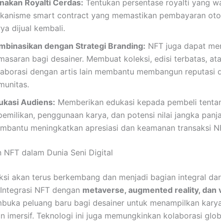
nakan Royalti Cerdas:
Tentukan persentase royalti yang w
kanisme smart contract yang memastikan pembayaran oto
ya dijual kembali.
mbinasikan dengan Strategi Branding:
NFT juga dapat men
masaran bagi desainer. Membuat koleksi, edisi terbatas, at
laborasi dengan artis lain membantu membangun reputasi 
munitas.
ukasi Audiens:
Memberikan edukasi kepada pembeli tenta
pemilikan, penggunaan karya, dan potensi nilai jangka panj
mbantu meningkatkan apresiasi dan keamanan transaksi N
NFT dalam Dunia Seni Digital
ksi akan terus berkembang dan menjadi bagian integral dari
l. Integrasi NFT dengan
metaverse, augmented reality, dan v
uka peluang baru bagi desainer untuk menampilkan karya
an imersif. Teknologi ini juga memungkinkan kolaborasi glob