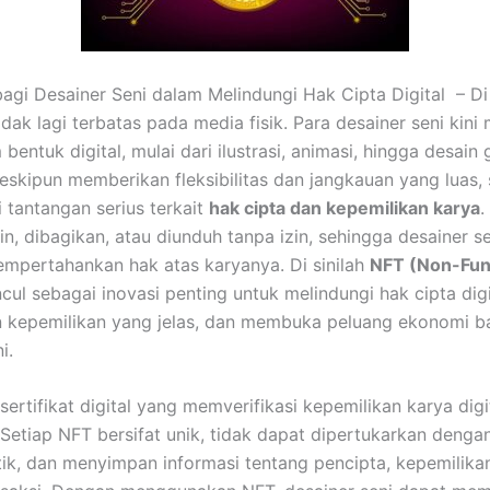
agi Desainer Seni dalam Melindungi Hak Cipta Digital – Di e
idak lagi terbatas pada media fisik. Para desainer seni kin
bentuk digital, mulai dari ilustrasi, animasi, hingga desain 
Meskipun memberikan fleksibilitas dan jangkauan yang luas, s
tantangan serius terkait
hak cipta dan kepemilikan karya
.
n, dibagikan, atau diunduh tanpa izin, sehingga desainer se
empertahankan hak atas karyanya. Di sinilah
NFT (Non-Fun
ul sebagai inovasi penting untuk melindungi hak cipta digi
 kepemilikan yang jelas, dan membuka peluang ekonomi ba
i.
ertifikat digital yang memverifikasi kepemilikan karya digit
 Setiap NFT bersifat unik, tidak dapat dipertukarkan dengan
tik, dan menyimpan informasi tentang pencipta, kepemilikan