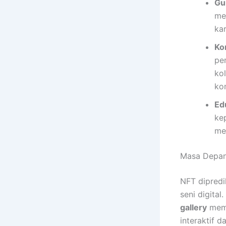
Gu
me
kar
Ko
pe
ko
ko
Ed
ke
me
Masa Depan 
NFT dipredi
seni digita
gallery
memb
interaktif d