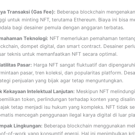
aya Transaksi (Gas Fee):
Beberapa blockchain mengenakan
ggi untuk minting NFT, terutama Ethereum. Biaya ini bisa m
ndala bagi desainer pemula dengan anggaran terbatas.
mahaman Teknologi:
NFT memerlukan pemahaman tentan
ckchain, dompet digital, dan smart contract. Desainer perlu
sar teknis untuk memanfaatkan NFT secara optimal.
atilitas Pasar:
Harga NFT sangat fluktuatif dan dipengaruhi
mintaan pasar, tren koleksi, dan popularitas platform. Desa
rategi penjualan yang bijak agar tetap menguntungkan.
k Kekayaan Intelektual Lanjutan:
Meskipun NFT melindungi
pemilikan token, perlindungan terhadap konten yang disalin
bajak tetap menjadi isu hukum yang kompleks. NFT tidak s
omatis mencegah penggunaan ilegal karya digital di luar pl
mpak Lingkungan:
Beberapa blockchain menggunakan me
oof-of-work yang konsumtif energi. Hal ini menimbulkan kri