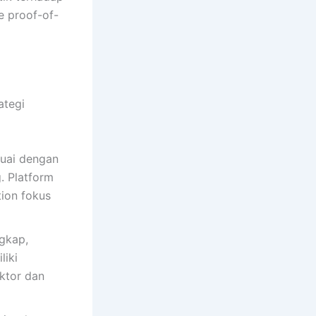
e proof-of-
ategi
uai dengan
g. Platform
tion fokus
gkap,
liki
ktor dan