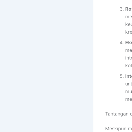
Ro
men
ke
kre
Ek
me
in
kol
In
un
mu
mem
Tantangan 
Meskipun me