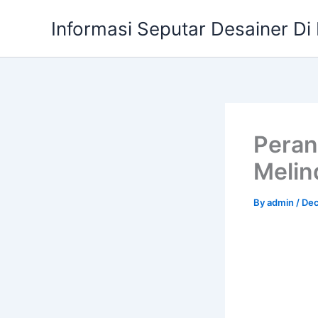
Skip
Informasi Seputar Desainer Di
to
content
Peran
Melin
By
admin
/
Dec