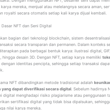
nsaksi. Dengan menggunakan NFT, desainer seni dapat me
 karya mereka, menjual atau melelangnya secara aman, ser
 royalti secara otomatis setiap kali karya dijual kembali.
Dasar NFT dan Seni Digital
an bagian dari teknologi blockchain, sistem desentralisas
ansaksi secara transparan dan permanen. Dalam konteks sen
terapkan pada berbagai bentuk karya: ilustrasi digital, GIF
l, hingga desain 3D. Dengan NFT, setiap karya memiliki
tok
 dengan identitas pencipta, sehingga setiap transaksi dapat
k.
tama NFT dibandingkan metode tradisional adalah
keunika
 yang dapat diverifikasi secara digital
. Sebelum hadirnya 
ni digital menghadapi risiko plagiarisme atau penggunaan ta
kan sertifikasi digital yang tidak bisa dipalsukan, sehingg
ga nilai karya mereka.