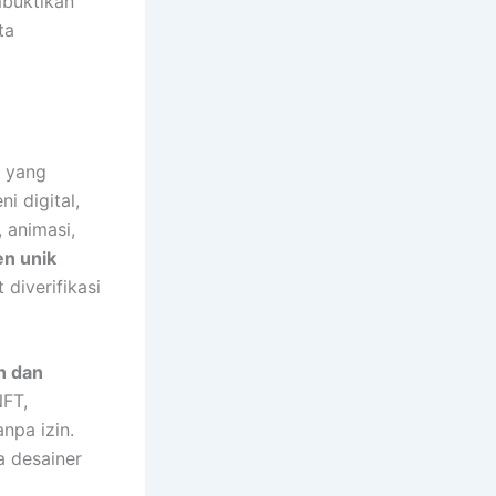
mbuktikan
ta
i yang
i digital,
, animasi,
en unik
 diverifikasi
n dan
NFT,
npa izin.
a desainer