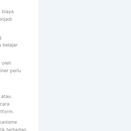
 biaya
enjadi
g
 belajar
 oleh
iner perlu
 atau
ecara
atform.
kanisme
tik terhadap