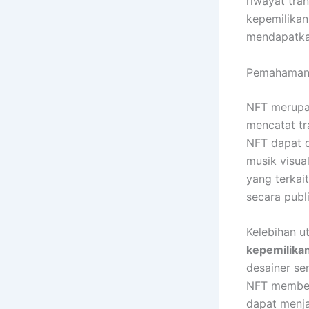
riwayat tra
kepemilikan
mendapatkan
Pemahaman 
NFT merupak
mencatat tr
NFT dapat di
musik visua
yang terkait
secara publi
Kelebihan u
kepemilikan
desainer se
NFT memberi
dapat menja