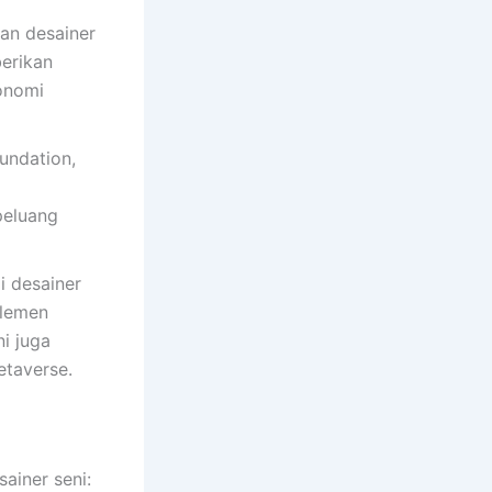
an desainer
berikan
onomi
undation,
peluang
 desainer
elemen
i juga
etaverse.
ainer seni: