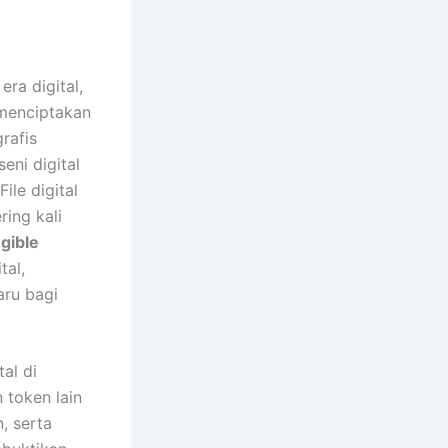
ra digital,
i menciptakan
grafis
eni digital
 File digital
ring kali
gible
tal,
ru bagi
al di
 token lain
, serta