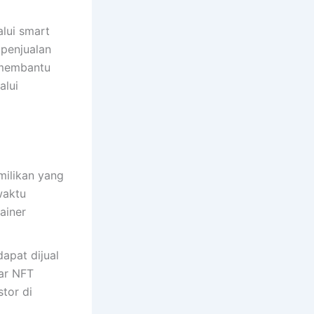
lui smart
 penjualan
 membantu
alui
ilikan yang
waktu
ainer
apat dijual
sar NFT
tor di