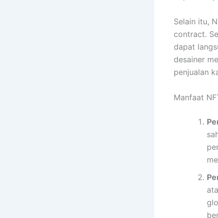
Selain itu
contract. Se
dapat langs
desainer me
penjualan ka
Manfaat NFT
Pe
sa
pe
me
Pe
at
gl
be