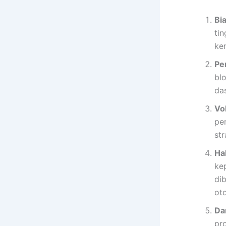
Bi
tin
ke
Pe
blo
da
Vol
per
st
Ha
ke
di
ot
Da
pr