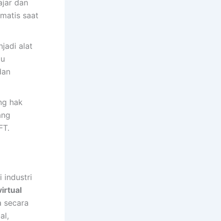
ajar dan
matis saat
jadi alat
au
dan
ng hak
ang
FT.
 industri
irtual
 secara
al,