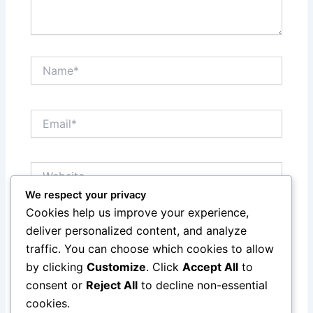
Name*
Email*
Website
We respect your privacy
Cookies help us improve your experience,
Save my name, email, and website in this browser
deliver personalized content, and analyze
for the next time I comment.
traffic. You can choose which cookies to allow
by clicking
Customize
. Click
Accept All
to
consent or
Reject All
to decline non-essential
cookies.