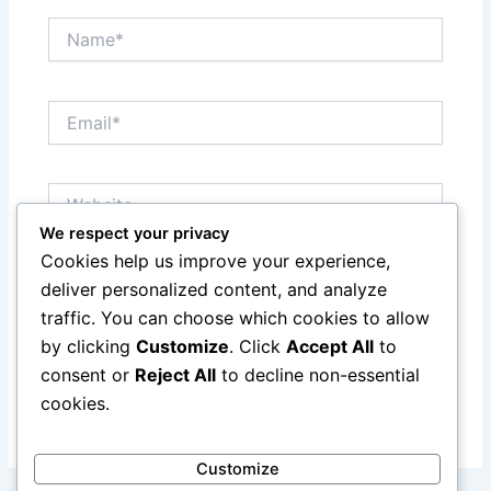
Name*
Email*
Website
We respect your privacy
Cookies help us improve your experience,
Save my name, email, and website in this browser
deliver personalized content, and analyze
for the next time I comment.
traffic. You can choose which cookies to allow
by clicking
Customize
. Click
Accept All
to
consent or
Reject All
to decline non-essential
cookies.
Customize