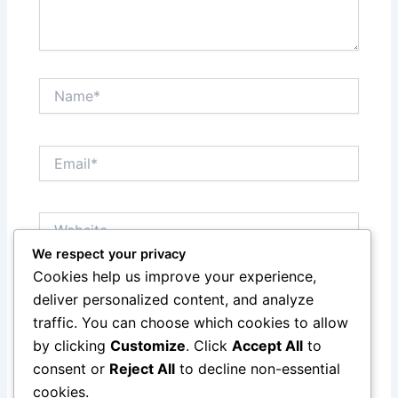
Name*
Email*
Website
We respect your privacy
Cookies help us improve your experience,
Save my name, email, and website in this browser
deliver personalized content, and analyze
for the next time I comment.
traffic. You can choose which cookies to allow
by clicking
Customize
. Click
Accept All
to
consent or
Reject All
to decline non-essential
cookies.