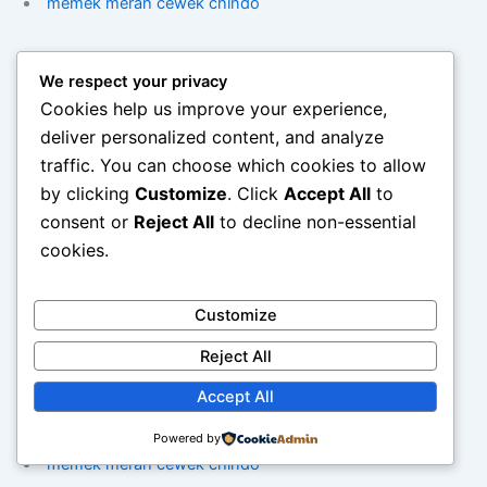
memek merah cewek chindo
cewek indo tetek merah besar
We respect your privacy
Cookies help us improve your experience,
ngentot dengan pepek merah
deliver personalized content, and analyze
traffic. You can choose which cookies to allow
memek merah cewek chindo
by clicking
Customize
. Click
Accept All
to
consent or
Reject All
to decline non-essential
web phising scammer
cookies.
web phising penipuan/a>
Customize
situs bokep siswa smp tetek besar
Reject All
Accept All
tante jilat bijik kontol
Powered by
memek merah cewek chindo